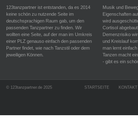
123tanzpartner ist entstanden, da es 2014
Musik und Bewegu
keine schön zu nutzende Seite im
Eigenschaften auf
deutschsprachigen Raum gab, um den
wird ausgeschütt
passenden Tanzpartner zu finden. Wir
Cortisol abgebaut
wollten eine Seite, auf der man im Umkreis
Demenzrisiko wird
einer PLZ genauso einfach den passenden
und Kreislauf k
Partner findet, wie nach Tanzstil oder dem
man lernt einfach
jeweiligen Können.
Tanzen macht ein
- gibt es ein sc
© 123tanzpartner.de 2025
STARTSEITE
KONTAKT