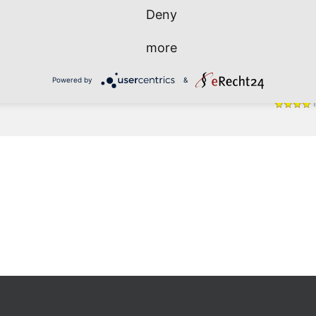
Deny
Kizomba
Merengu
more
Salsa
Powered by
&
Einsteige
T