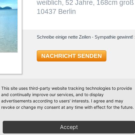
weiblich, 52 Jahre, 168cm groß
10437 Berlin
Schreibe einige nette Zeilen - Sympathie gewinnt! :
NACHRICHT SENDEN
This site uses third-party website tracking technologies to provide
and continually improve our services, and to display
TAN
advertisements according to users' interests. I agree and may
revoke or change my consent at any time with effect for the future.
lernen. Ich habe vor ein paar Jahren 2-3 mal einen
Tango
erne an einer Tanzschule anmelden. Ich würde gerne
Latein
Accept
zkurs besuchen wollen. Bin aber auch für andere
Bachata