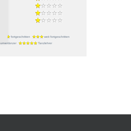
e
r
fortgeschritten
weit fortgeschritten
urniertänzer
Tanzlehrer