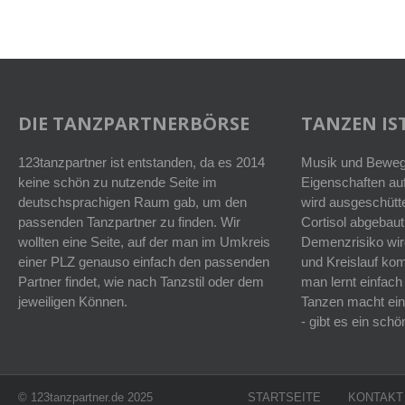
DIE TANZPARTNERBÖRSE
TANZEN IST
123tanzpartner ist entstanden, da es 2014
Musik und Bewegu
keine schön zu nutzende Seite im
Eigenschaften auf
deutschsprachigen Raum gab, um den
wird ausgeschütt
passenden Tanzpartner zu finden. Wir
Cortisol abgebaut
wollten eine Seite, auf der man im Umkreis
Demenzrisiko wird
einer PLZ genauso einfach den passenden
und Kreislauf k
Partner findet, wie nach Tanzstil oder dem
man lernt einfach
jeweiligen Können.
Tanzen macht ein
- gibt es ein sc
© 123tanzpartner.de 2025
STARTSEITE
KONTAKT