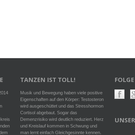
E
TANZEN IST TOLL!
FOLGE
 2014
Musik und Bewegung haben viele positive
Eigenschaften auf den Körper: Testosteron
n
wird ausgeschüttet und das Stresshormon
Cortisol abgebaut. Sogar das
UNSER
kreis
Demenzrisiko wird deutlich reduziert. Herz
enden
und Kreislauf kommen in Schwung und
r dem
man lernt einfach Gleichgesinnte kennen.