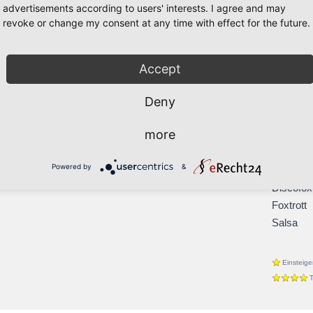
advertisements according to users' interests. I agree and may
Tango
revoke or change my consent at any time with effect for the future.
Walzer
Latein
Cha-Cha
Accept
Jive
Deny
Paso Do
Rumba
more
Samba
Bachata
Powered by
&
Blues
Discofox
Foxtrott
Salsa
Einsteige
T