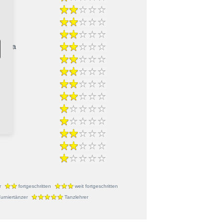
-Cha
ble
r
fortgeschritten
weit fortgeschritten
urniertänzer
Tanzlehrer