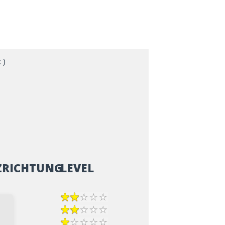
 )
ZRICHTUNG
LEVEL
epp