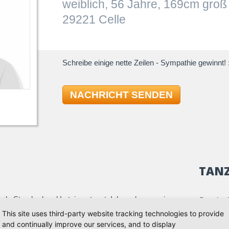
weiblich, 56 Jahre, 169cm groß
29221 Celle
Schreibe einige nette Zeilen - Sympathie gewinnt! :
NACHRICHT SENDEN
TAN
hule Standard und Latein getanzt. Ich suche nun einen
Standard
it dem ich Altes auffrischen und Neues erlernen
Quickst
This site uses third-party website tracking technologies to provide
and continually improve our services, and to display
Slowfox