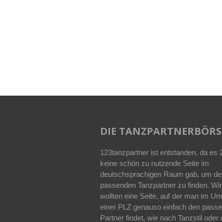
DIE TANZPARTNERBÖRS
123tanzpartner ist entstanden, da es
keine schön zu nutzende Seite im
deutschsprachigen Raum gab, um de
passenden Tanzpartner zu finden. Wir
wollten eine Seite, auf der man im Um
einer PLZ genauso einfach den pass
Partner findet, wie nach Tanzstil ode