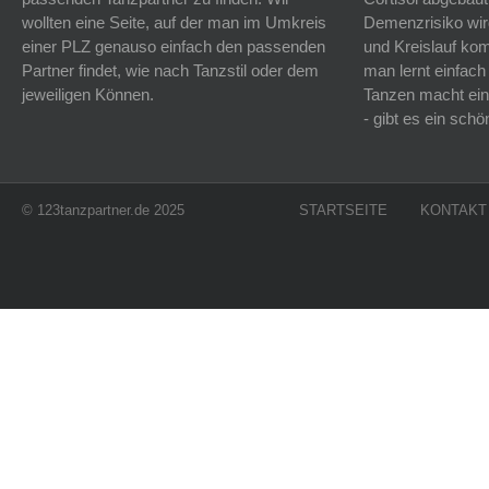
wollten eine Seite, auf der man im Umkreis
Demenzrisiko wird
einer PLZ genauso einfach den passenden
und Kreislauf k
Partner findet, wie nach Tanzstil oder dem
man lernt einfach
jeweiligen Können.
Tanzen macht ein
- gibt es ein sc
© 123tanzpartner.de 2025
STARTSEITE
KONTAKT