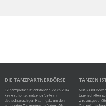
DIE TANZPARTNERBÖRSE
TANZEN IST
123tanzpartner ist entstanden, da es 2014
Musik und Bewegu
keine schön zu nutzende Seite im
Eigenschaften auf
deutschsprachigen Raum gab, um den
wird ausgeschütt
passenden Tanzpartner zu finden. Wir
Cortisol abgebaut