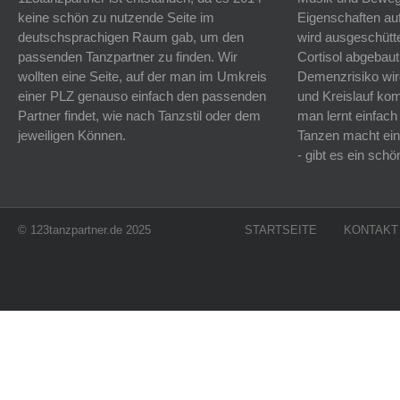
keine schön zu nutzende Seite im
Eigenschaften auf
deutschsprachigen Raum gab, um den
wird ausgeschütt
passenden Tanzpartner zu finden. Wir
Cortisol abgebaut
wollten eine Seite, auf der man im Umkreis
Demenzrisiko wird
einer PLZ genauso einfach den passenden
und Kreislauf k
Partner findet, wie nach Tanzstil oder dem
man lernt einfach
jeweiligen Können.
Tanzen macht ein
- gibt es ein sc
© 123tanzpartner.de 2025
STARTSEITE
KONTAKT