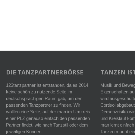
DIE TANZPARTNERBÖRSE
TANZEN IST
123tanzpartner ist entstanden, da es 2014
Musik und Bewegu
keine schön zu nutzende Seite im
Eigenschaften auf
deutschsprachigen Raum gab, um den
wird ausgeschütt
passenden Tanzpartner zu finden. Wir
Cortisol abgebaut
wollten eine Seite, auf der man im Umkreis
Demenzrisiko wird
einer PLZ genauso einfach den passenden
und Kreislauf k
Partner findet, wie nach Tanzstil oder dem
man lernt einfach
jeweiligen Können.
Tanzen macht ein