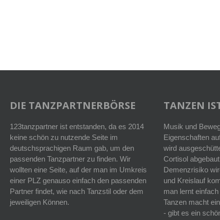
DIE TANZPARTNERBÖRSE
TANZEN IST
123tanzpartner ist entstanden, da es 2014
Musik und Bewegu
keine schön zu nutzende Seite im
Eigenschaften auf
deutschsprachigen Raum gab, um den
wird ausgeschütt
passenden Tanzpartner zu finden. Wir
Cortisol abgebaut
wollten eine Seite, auf der man im Umkreis
Demenzrisiko wird
einer PLZ genauso einfach den passenden
und Kreislauf k
Partner findet, wie nach Tanzstil oder dem
man lernt einfach
jeweiligen Können.
Tanzen macht ein
- gibt es ein sc