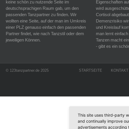
keine schön zu nutzende Seite im
Eigenschaften auf
deutschsprachigen Raum gab, um den
wird ausgeschütt
passenden Tanzpartner zu finden. Wir
Cortisol abgebaut
wollten eine Seite, auf der man im Umkreis
Demenzrisiko wird
einer PLZ genauso einfach den passenden
und Kreislauf k
Partner findet, wie nach Tanzstil oder dem
man lernt einfach
jeweiligen Können.
Tanzen macht ein
- gibt es ein sc
© 123tanzpartner.de 2025
STARTSEITE
KONTAKT
This site uses third-party 
and continually improve our
advertisements according t