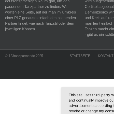
deutschsprachigen Raum gab, um den
wird ausgeschütt
passenden Tanzpartner zu finden. Wir
Cortisol abgebaut
wollten eine Seite, auf der man im Umkreis
Demenzrisiko wird
einer PLZ genauso einfach den passenden
und Kreislauf k
Partner findet, wie nach Tanzstil oder dem
man lernt einfach
jeweiligen Können.
Tanzen macht ein
- gibt es ein sc
© 123tanzpartner.de 2025
STARTSEITE
KONTAKT
This site uses third-party 
and continually improve our
advertisements according t
revoke or change my consent