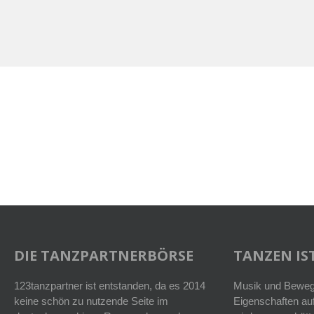
DIE TANZPARTNERBÖRSE
TANZEN IST
123tanzpartner ist entstanden, da es 2014
Musik und Bewegu
keine schön zu nutzende Seite im
Eigenschaften auf