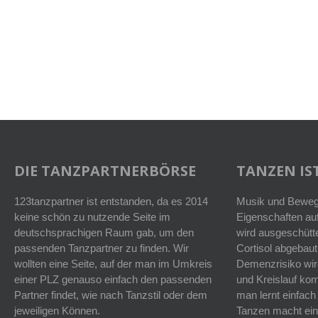
DIE TANZPARTNERBÖRSE
TANZEN IST
123tanzpartner ist entstanden, da es 2014
Musik und Bewegu
keine schön zu nutzende Seite im
Eigenschaften auf
deutschsprachigen Raum gab, um den
wird ausgeschütt
passenden Tanzpartner zu finden. Wir
Cortisol abgebaut
wollten eine Seite, auf der man im Umkreis
Demenzrisiko wird
einer PLZ genauso einfach den passenden
und Kreislauf k
Partner findet, wie nach Tanzstil oder dem
man lernt einfach
jeweiligen Können.
Tanzen macht ein