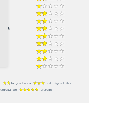
-Cha
r
fortgeschritten
weit fortgeschritten
urniertänzer
Tanzlehrer