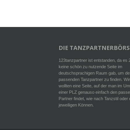
DIE TANZPARTNERBÖRS
123tanzpartner ist entstanden, da es
keine schön zu nutzende Seite im
deutschsprachigen Raum gab, um de
passenden Tanzpartner zu finden. Wir
wollten eine Seite, auf der man im Um
einer PLZ genauso einfach den pass
Partner findet, wie nach Tanzstil ode
jeweiligen Können.