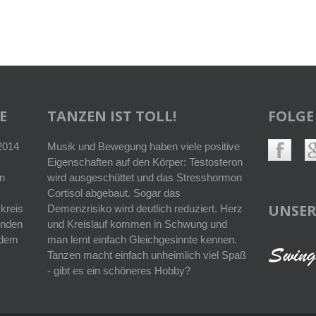
E
TANZEN IST TOLL!
FOLGE
 2014
Musik und Bewegung haben viele positive
Eigenschaften auf den Körper: Testosteron
n
wird ausgeschüttet und das Stresshormon
Cortisol abgebaut. Sogar das
UNSER
kreis
Demenzrisiko wird deutlich reduziert. Herz
enden
und Kreislauf kommen in Schwung und
r dem
man lernt einfach Gleichgesinnte kennen.
Tanzen macht einfach unheimlich viel Spaß
- gibt es ein schöneres Hobby?