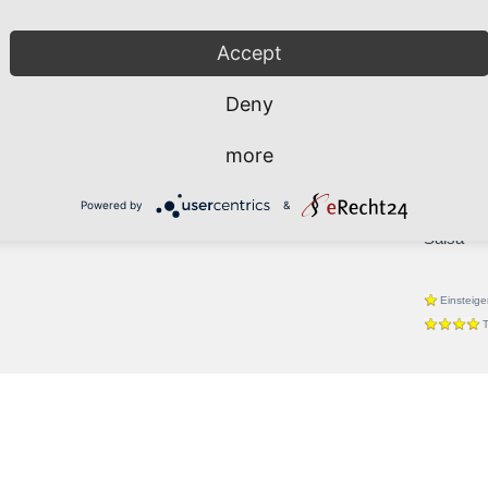
Tango
Walzer
Accept
Latein
Deny
Cha-Cha
Jive
more
Rumba
Samba
Powered by
&
Discofox
Salsa
Einsteige
T