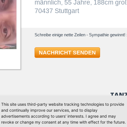
männlich, 55 Jahre, 188cm gro
70437 Stuttgart
Schreibe einige nette Zeilen - Sympathie gewinnt! :
NACHRICHT SENDEN
TAN
This site uses third-party website tracking technologies to provide
and continually improve our services, and to display
ocfox und ein bischen Salsa. Ich freue mich auf Dich
Standard
advertisements according to users' interests. I agree and may
 1-2 die Woche Zeit zum tanzen gerne auch zu einem
Quickst
revoke or change my consent at any time with effect for the future.
Slowfox