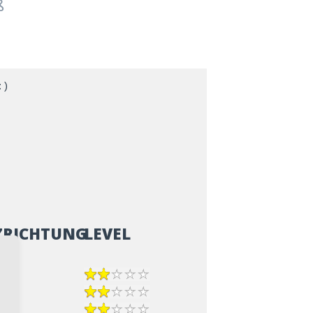
ß
 )
ZRICHTUNG
LEVEL
epp