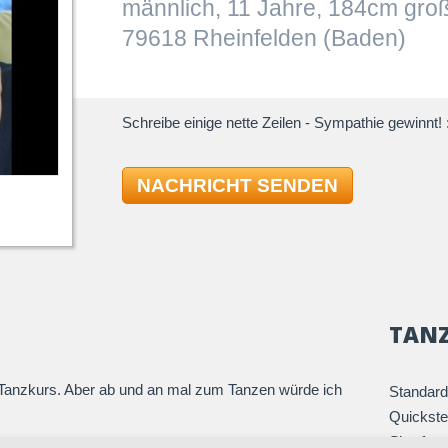
männlich, 11 Jahre, 184cm gro
79618 Rheinfelden (Baden)
Schreibe einige nette Zeilen - Sympathie gewinnt! :
NACHRICHT SENDEN
TAN
n Tanzkurs. Aber ab und an mal zum Tanzen würde ich
Standard
Quickst
Slowfox