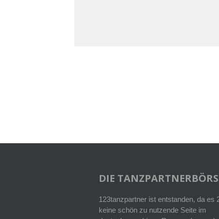
DIE TANZPARTNERBÖRS
123tanzpartner ist entstanden, da es
keine schön zu nutzende Seite im