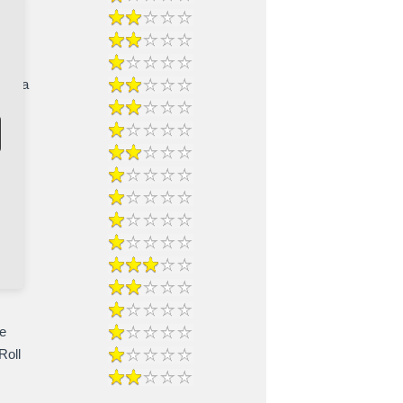
-Cha
ble
e
Roll