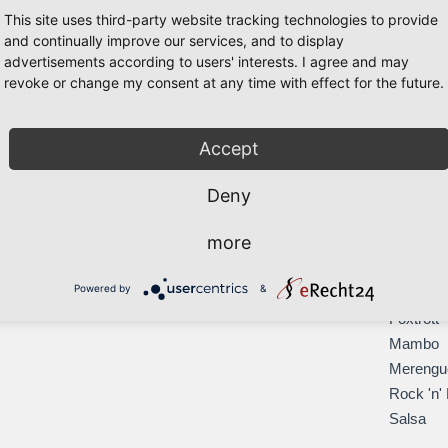
Tango
This site uses third-party website tracking technologies to provide
and continually improve our services, and to display
Walzer
advertisements according to users' interests. I agree and may
Latein
revoke or change my consent at any time with effect for the future.
Cha-Cha
Jive
Paso Do
Accept
Rumba
Deny
Samba
Bachata
more
Blues
Boogie
Powered by
&
Discofox
Foxtrott
Mambo
Merengu
Rock 'n' 
Salsa