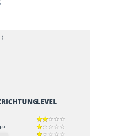
ß
 )
ZRICHTUNG
LEVEL
epp