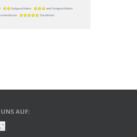
r
fortgeschritten
weit fortgeschritten
urniertänzer
Tanzlehrer
 UNS AUF: