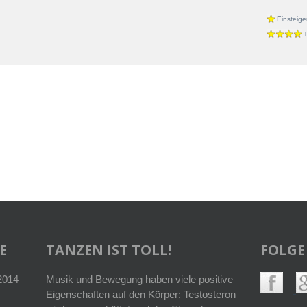
Einsteige
T
E
TANZEN IST TOLL!
FOLGE
 2014
Musik und Bewegung haben viele positive
Eigenschaften auf den Körper: Testosteron