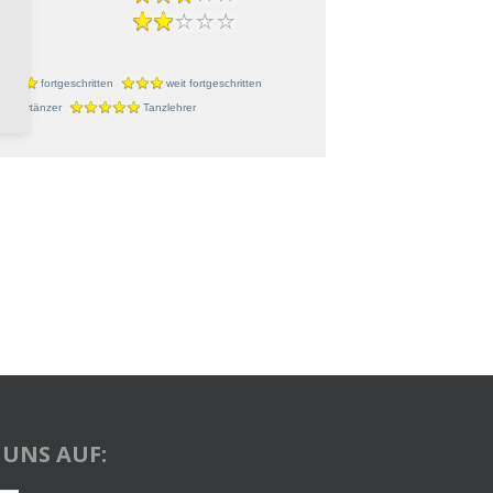
r
fortgeschritten
weit fortgeschritten
urniertänzer
Tanzlehrer
 UNS AUF: