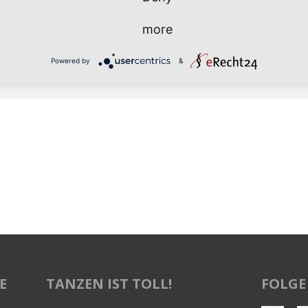
Salsa
more
Einsteige
Powered by
&
T
E
TANZEN IST TOLL!
FOLGE