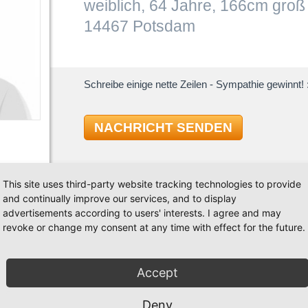
weiblich, 64 Jahre, 166cm groß
14467 Potsdam
Schreibe einige nette Zeilen - Sympathie gewinnt! :
NACHRICHT SENDEN
This site uses third-party website tracking technologies to provide
and continually improve our services, and to display
advertisements according to users' interests. I agree and may
TAN
revoke or change my consent at any time with effect for the future.
Standard
Accept
nstaltungen besuchen oder auch gemeinsam in einer
Latein
dass du niveauvoll und NR bist,Humor hast und gern
Deny
Discofox