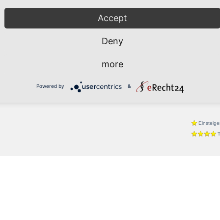
- ausser Tango natürlich. Vielleicht passt es ja mit
Latein
Accept
Cha-Cha
Jive
Deny
Paso Do
Rumba
more
Samba
Discofox
Powered by
&
Foxtrott
Einsteige
T