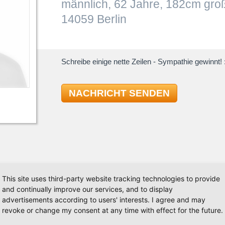
männlich, 62 Jahre, 182cm gro
14059 Berlin
Schreibe einige nette Zeilen - Sympathie gewinnt! :
NACHRICHT SENDEN
TAN
This site uses third-party website tracking technologies to provide
and continually improve our services, and to display
ng, noch mehr an rhythmischer zu zweit und suche
Standard
advertisements according to users' interests. I agree and may
n, die den Wunsch hat, sich gemeinsam mit mir
Tango
revoke or change my consent at any time with effect for the future.
Walzer