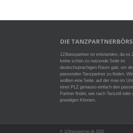
DIE TANZPARTNERBÖRS
123tanzpartner ist entstanden, da es
keine schön zu nutzende Seite im
deutschsprachigen Raum gab, um de
passenden Tanzpartner zu finden. Wir
wollten eine Seite, auf der man im Um
einer PLZ genauso einfach den pass
Partner findet, wie nach Tanzstil ode
jeweiligen Können.
© 123tanzpartner.de 2025