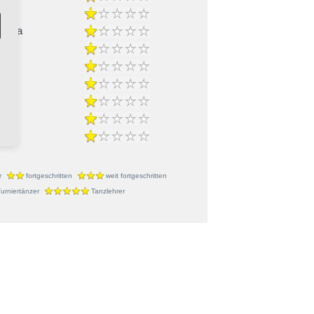
-Cha
ble
r
fortgeschritten
weit fortgeschritten
urniertänzer
Tanzlehrer