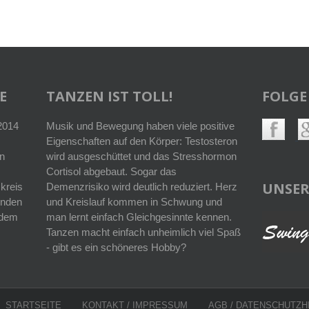
E
TANZEN IST TOLL!
FOLGE
 2014
Musik und Bewegung haben viele positive
Eigenschaften auf den Körper: Testosteron
n
wird ausgeschüttet und das Stresshormon
Cortisol abgebaut. Sogar das
UNSER
kreis
Demenzrisiko wird deutlich reduziert. Herz
enden
und Kreislauf kommen in Schwung und
r dem
man lernt einfach Gleichgesinnte kennen.
Tanzen macht einfach unheimlich viel Spaß
- gibt es ein schöneres Hobby?
STARTSEITE
KONTAKT / IMPRESSUM
AGB
/
DATENSCHUTZH