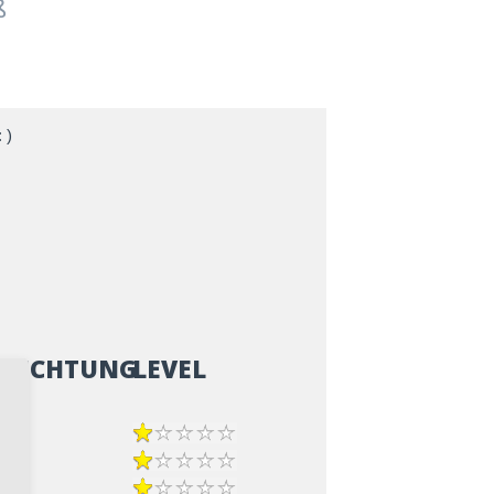
ß
 )
ZRICHTUNG
LEVEL