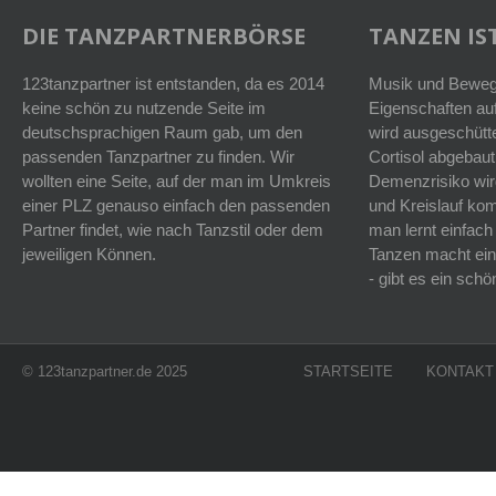
DIE TANZPARTNERBÖRSE
TANZEN IST
123tanzpartner ist entstanden, da es 2014
Musik und Bewegu
keine schön zu nutzende Seite im
Eigenschaften auf
deutschsprachigen Raum gab, um den
wird ausgeschütt
passenden Tanzpartner zu finden. Wir
Cortisol abgebaut
wollten eine Seite, auf der man im Umkreis
Demenzrisiko wird
einer PLZ genauso einfach den passenden
und Kreislauf k
Partner findet, wie nach Tanzstil oder dem
man lernt einfach
jeweiligen Können.
Tanzen macht ein
- gibt es ein sc
© 123tanzpartner.de 2025
STARTSEITE
KONTAKT