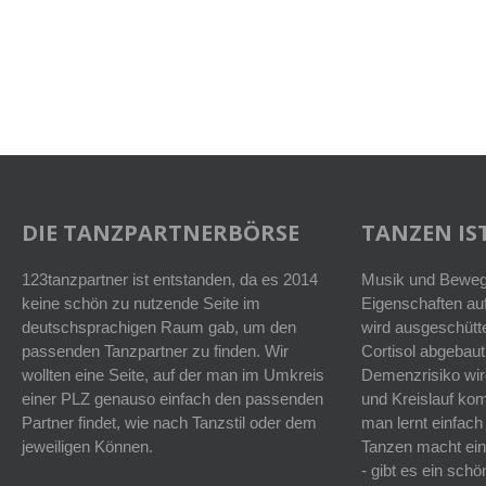
DIE TANZPARTNERBÖRSE
TANZEN IST
123tanzpartner ist entstanden, da es 2014
Musik und Bewegu
keine schön zu nutzende Seite im
Eigenschaften auf
deutschsprachigen Raum gab, um den
wird ausgeschütt
passenden Tanzpartner zu finden. Wir
Cortisol abgebaut
wollten eine Seite, auf der man im Umkreis
Demenzrisiko wird
einer PLZ genauso einfach den passenden
und Kreislauf k
Partner findet, wie nach Tanzstil oder dem
man lernt einfach
jeweiligen Können.
Tanzen macht ein
- gibt es ein sc