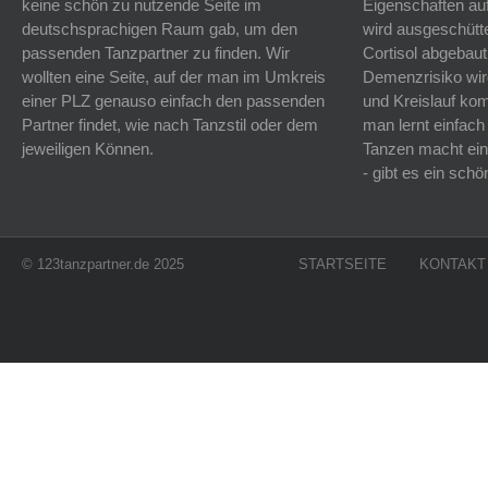
keine schön zu nutzende Seite im
Eigenschaften auf
deutschsprachigen Raum gab, um den
wird ausgeschütt
passenden Tanzpartner zu finden. Wir
Cortisol abgebaut
wollten eine Seite, auf der man im Umkreis
Demenzrisiko wird
einer PLZ genauso einfach den passenden
und Kreislauf k
Partner findet, wie nach Tanzstil oder dem
man lernt einfach
jeweiligen Können.
Tanzen macht ein
- gibt es ein sc
© 123tanzpartner.de 2025
STARTSEITE
KONTAKT