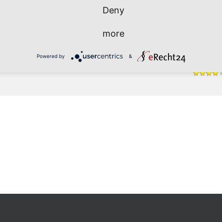
Deny
Bachata
Discofox
more
Salsa
Powered by
&
Einsteige
T