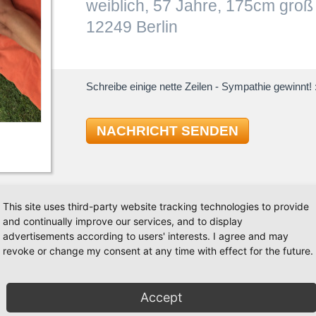
weiblich, 57 Jahre, 175cm groß
12249 Berlin
Schreibe einige nette Zeilen - Sympathie gewinnt! :
NACHRICHT SENDEN
This site uses third-party website tracking technologies to provide
and continually improve our services, and to display
TAN
advertisements according to users' interests. I agree and may
revoke or change my consent at any time with effect for the future.
tner, um die oben genannten Tänze in einer
Latein
Rumba
Accept
Samba