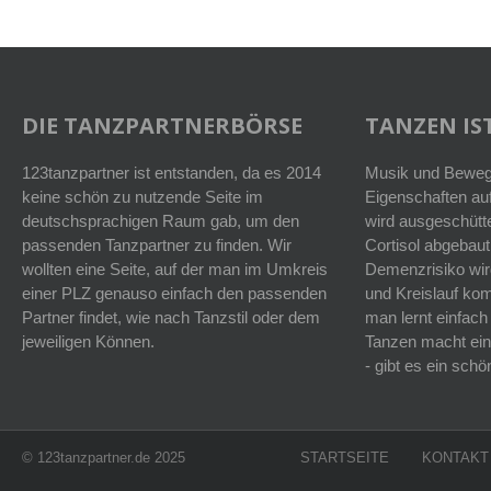
DIE TANZPARTNERBÖRSE
TANZEN IST
123tanzpartner ist entstanden, da es 2014
Musik und Bewegu
keine schön zu nutzende Seite im
Eigenschaften auf
deutschsprachigen Raum gab, um den
wird ausgeschütt
passenden Tanzpartner zu finden. Wir
Cortisol abgebaut
wollten eine Seite, auf der man im Umkreis
Demenzrisiko wird
einer PLZ genauso einfach den passenden
und Kreislauf k
Partner findet, wie nach Tanzstil oder dem
man lernt einfach
jeweiligen Können.
Tanzen macht ein
- gibt es ein sc
© 123tanzpartner.de 2025
STARTSEITE
KONTAKT