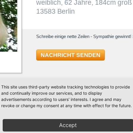
weiblich, 62 Jahre, 184cm groß
13583 Berlin
Schreibe einige nette Zeilen - Sympathie gewinnt! :
NACHRICHT SENDEN
This site uses third-party website tracking technologies to provide
and continually improve our services, and to display
TAN
advertisements according to users' interests. I agree and may
revoke or change my consent at any time with effect for the future.
n, habe aber nie eine Tanzschule von innen
Standard
zpartner.
Jive
Accept
Discofox