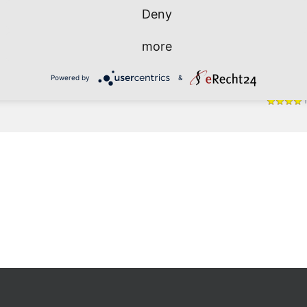
aker et gmx punkt de zu ;)))
Deny
Foxtrott
 0174 426 427 1
Rock 'n' 
more
Salsa
Powered by
&
Einsteige
T