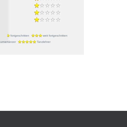
Roll
r
fortgeschritten
weit fortgeschritten
urniertänzer
Tanzlehrer