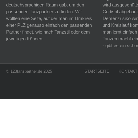
deutschsprachigen Raum gab, um den
wird ausgeschütt
passenden Tanzpartner zu finden. Wir
Cortisol abgebaut
wollten eine Seite, auf der man im Umkreis
Demenzrisiko wird
einer PLZ genauso einfach den passenden
und Kreislauf k
Partner findet, wie nach Tanzstil oder dem
man lernt einfach
jeweiligen Können.
Tanzen macht ein
- gibt es ein sc
© 123tanzpartner.de 2025
STARTSEITE
KONTAKT