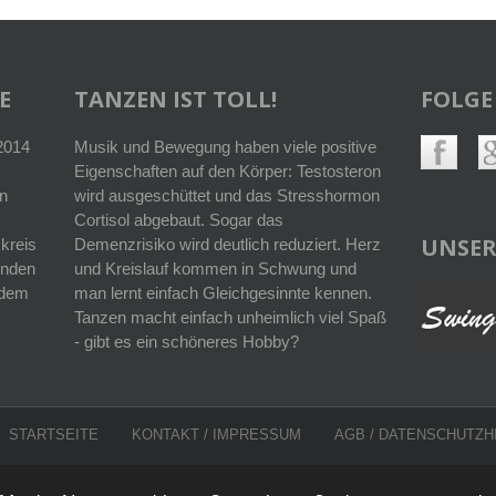
E
TANZEN IST TOLL!
FOLGE
 2014
Musik und Bewegung haben viele positive
Eigenschaften auf den Körper: Testosteron
n
wird ausgeschüttet und das Stresshormon
Cortisol abgebaut. Sogar das
UNSER
kreis
Demenzrisiko wird deutlich reduziert. Herz
enden
und Kreislauf kommen in Schwung und
r dem
man lernt einfach Gleichgesinnte kennen.
Tanzen macht einfach unheimlich viel Spaß
- gibt es ein schöneres Hobby?
STARTSEITE
KONTAKT / IMPRESSUM
AGB
/
DATENSCHUTZH