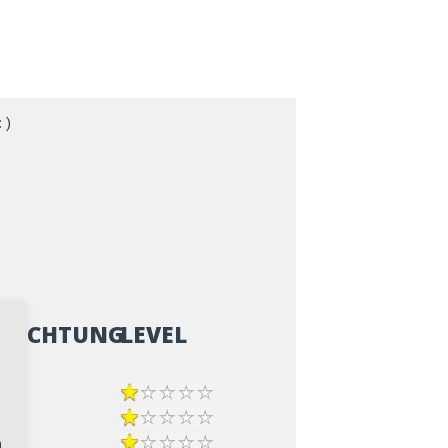
 )
ZRICHTUNG
LEVEL
epp