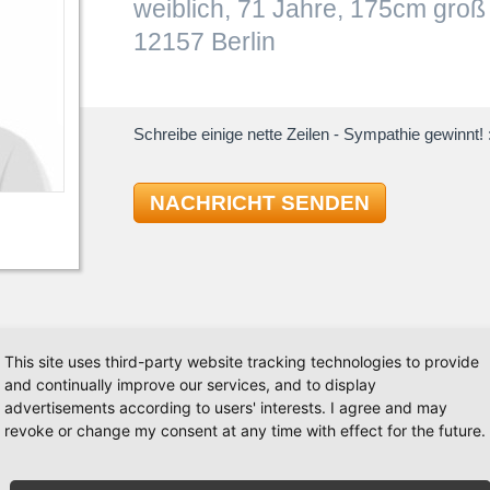
weiblich, 71 Jahre, 175cm groß
12157 Berlin
Schreibe einige nette Zeilen - Sympathie gewinnt! :
NACHRICHT SENDEN
TAN
This site uses third-party website tracking technologies to provide
and continually improve our services, and to display
advertisements according to users' interests. I agree and may
kursen Standardtänze für den "Hausgebrauch" gelernt.
Standard
revoke or change my consent at any time with effect for the future.
ekommen ist, blieb auch das Tanzen auf der Strecke.
Quickst
tanzen - just for fun - und suche dafür einen
Slowfox