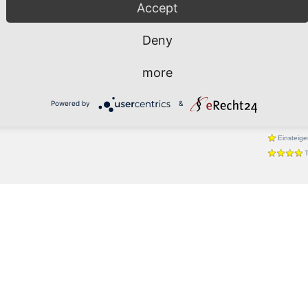
Accept
Tango
Walzer
Deny
Latein
Cha-Cha
more
Rumba
Foxtrott
Powered by
&
Einsteige
T