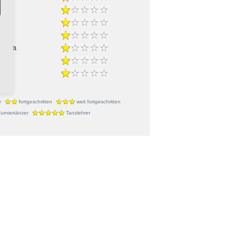
-Cha
r
fortgeschritten
weit fortgeschritten
urniertänzer
Tanzlehrer