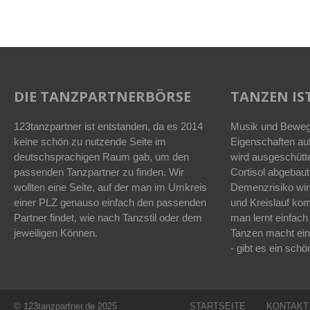
DIE TANZPARTNERBÖRSE
TANZEN IST
123tanzpartner ist entstanden, da es 2014
Musik und Bewegu
keine schön zu nutzende Seite im
Eigenschaften auf
deutschsprachigen Raum gab, um den
wird ausgeschütt
passenden Tanzpartner zu finden. Wir
Cortisol abgebaut
wollten eine Seite, auf der man im Umkreis
Demenzrisiko wird
einer PLZ genauso einfach den passenden
und Kreislauf k
Partner findet, wie nach Tanzstil oder dem
man lernt einfach
jeweiligen Können.
Tanzen macht ein
- gibt es ein sc
© 123tanzpartner.de 2025
STARTSEITE
KONTAKT