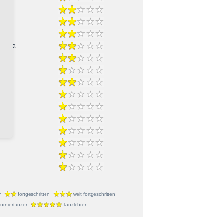
-Cha
ble
r
fortgeschritten
weit fortgeschritten
urniertänzer
Tanzlehrer