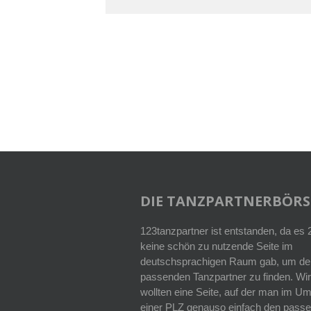
DIE TANZPARTNERBÖRS
123tanzpartner ist entstanden, da es
keine schön zu nutzende Seite im
deutschsprachigen Raum gab, um de
passenden Tanzpartner zu finden. Wir
wollten eine Seite, auf der man im Um
einer PLZ genauso einfach den pass