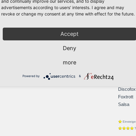
and continually improve our services, and to display
Tango
advertisements according to users' interests. I agree and may
Walzer
revoke or change my consent at any time with effect for the future.
Latein
Cha-Cha
Accept
Jive
Paso Do
Deny
Rumba
Samba
more
Bachata
Blues
Powered by
&
Boogie
Discofox
Foxtrott
Salsa
Einsteige
T