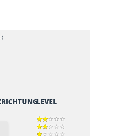
 )
ZRICHTUNG
LEVEL
epp