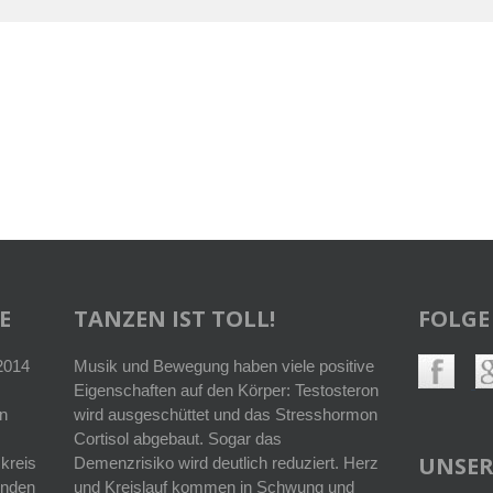
E
TANZEN IST TOLL!
FOLGE
 2014
Musik und Bewegung haben viele positive
Eigenschaften auf den Körper: Testosteron
n
wird ausgeschüttet und das Stresshormon
Cortisol abgebaut. Sogar das
UNSER
kreis
Demenzrisiko wird deutlich reduziert. Herz
enden
und Kreislauf kommen in Schwung und