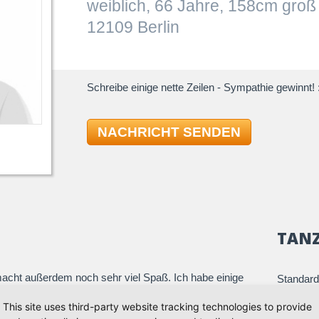
weiblich, 66 Jahre, 158cm groß
12109 Berlin
Schreibe einige nette Zeilen - Sympathie gewinnt! :
NACHRICHT SENDEN
TAN
 macht außerdem noch sehr viel Spaß. Ich habe einige
Standard
 Latein und ein wenig Discofox getanzt. Nach einer
Quickst
This site uses third-party website tracking technologies to provide
anzwelt eintauchen.
Slowfox