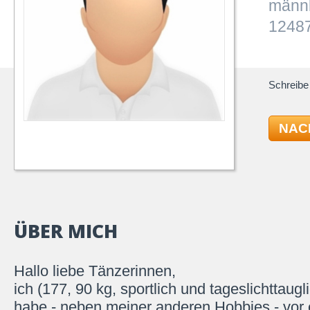
männl
12487
Schreibe 
NAC
ÜBER MICH
Hallo liebe Tänzerinnen,
ich (177, 90 kg, sportlich und tageslichttaug
habe - neben meiner anderen Hobbies - vor 