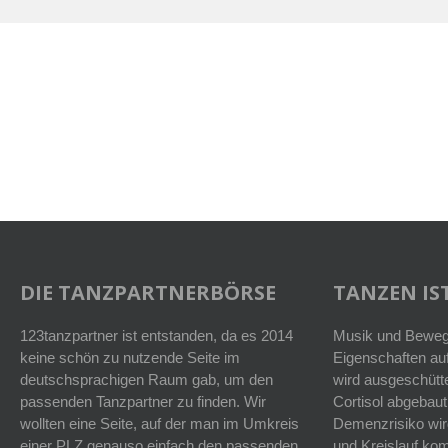
DIE TANZPARTNERBÖRSE
TANZEN IST
123tanzpartner ist entstanden, da es 2014
Musik und Bewegu
keine schön zu nutzende Seite im
Eigenschaften auf
deutschsprachigen Raum gab, um den
wird ausgeschütt
passenden Tanzpartner zu finden. Wir
Cortisol abgebaut
wollten eine Seite, auf der man im Umkreis
Demenzrisiko wird
einer PLZ genauso einfach den passenden
und Kreislauf k