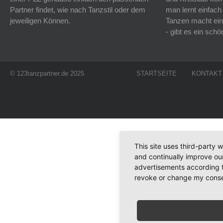
Partner findet, wie nach Tanzstil oder dem
man lernt einfach
jeweiligen Können.
Tanzen macht ein
- gibt es ein sc
© 123tanzpartner.de 2025
STARTSEITE
KONTAKT
This site uses third-party 
and continually improve our
advertisements according t
revoke or change my consent