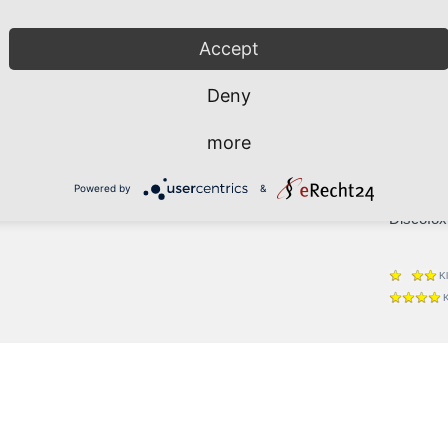
Tango
Walzer
Accept
Latein
Deny
Cha-Cha
Jive
more
Paso Do
Rumba
Powered by
&
Samba
Discofox
K
K