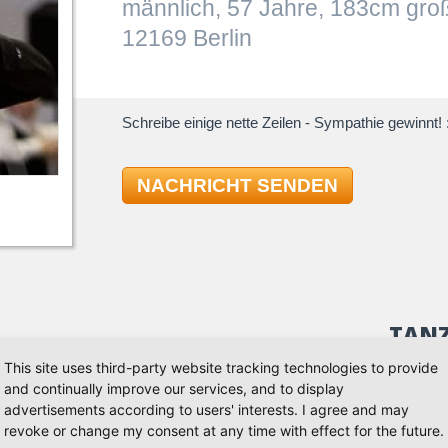
männlich, 57 Jahre, 183cm gro
12169 Berlin
Schreibe einige nette Zeilen - Sympathie gewinnt! :
NACHRICHT SENDEN
TAN
This site uses third-party website tracking technologies to provide
and continually improve our services, and to display
erte und freundliche Tanzpartnerin für den Turniertanz
Standard
advertisements according to users' interests. I agree and may
 jeden Tag mit mir in der Woche zu trainieren.
Quickst
revoke or change my consent at any time with effect for the future.
7@web.de
Slowfox