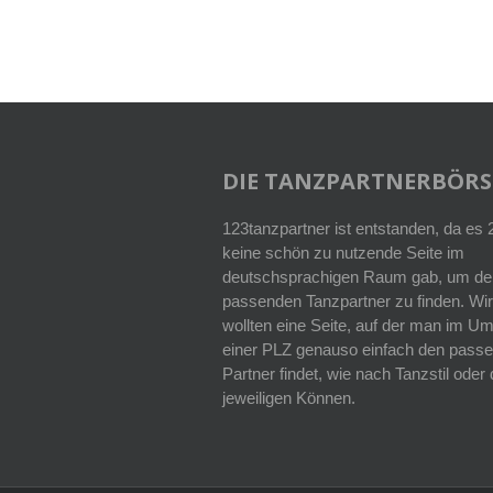
DIE TANZPARTNERBÖRS
123tanzpartner ist entstanden, da es
keine schön zu nutzende Seite im
deutschsprachigen Raum gab, um de
passenden Tanzpartner zu finden. Wir
wollten eine Seite, auf der man im Um
einer PLZ genauso einfach den pass
Partner findet, wie nach Tanzstil ode
jeweiligen Können.