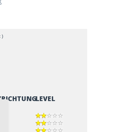
ß
 )
ZRICHTUNG
LEVEL
epp