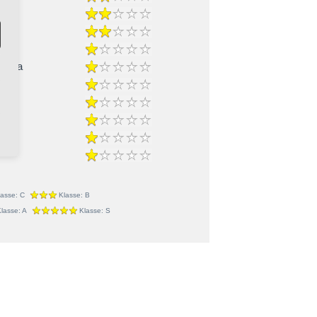
-Cha
ble
lasse: C
Klasse: B
lasse: A
Klasse: S