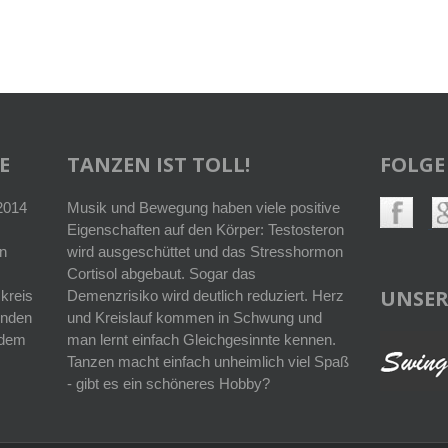
E
TANZEN IST TOLL!
FOLGE
 2014
Musik und Bewegung haben viele positive
Eigenschaften auf den Körper: Testosteron
n
wird ausgeschüttet und das Stresshormon
Cortisol abgebaut. Sogar das
UNSER
kreis
Demenzrisiko wird deutlich reduziert. Herz
enden
und Kreislauf kommen in Schwung und
r dem
man lernt einfach Gleichgesinnte kennen.
Tanzen macht einfach unheimlich viel Spaß
- gibt es ein schöneres Hobby?