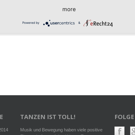
more
Einsteige
T
Powered by
&
E
TANZEN IST TOLL!
FOLGE
 2014
Musik und Bewegung haben viele positive