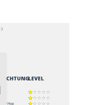
 )
ZRICHTUNG
LEVEL
nce
Lindy Hop