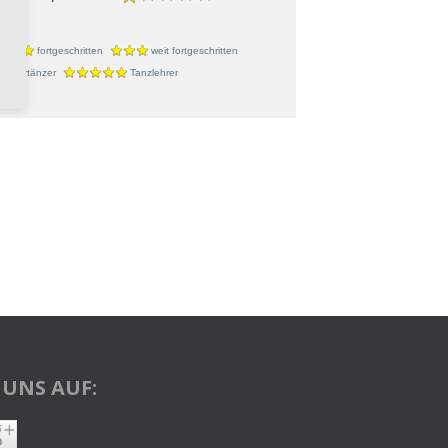
r
fortgeschritten
weit fortgeschritten
urniertänzer
Tanzlehrer
 UNS AUF: