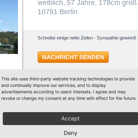
weiblich, 57 Jahre, 178cm groß
10781 Berlin
Schreibe einige nette Zeilen - Sympathie gewinnt! :
NACHRICHT SENDEN
This site uses third-party website tracking technologies to provide
and continually improve our services, and to display
advertisements according to users' interests. I agree and may
revoke or change my consent at any time with effect for the future.
TAN
Accept
 begeistert Lindyhop kennenlernte.genauergesagt
Tango
Jazz Da
Deny
u starten.
Swing / 