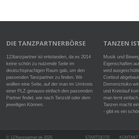
DIE TANZPARTNERBÖRSE
TANZEN IST
123tanzpartner ist entstanden, da es 2014
Musik und Bewegu
keine schön zu nutzende Seite im
Eigenschaften auf
deutschsprachigen Raum gab, um den
wird ausgeschütt
passenden Tanzpartner zu finden. Wir
Cortisol abgebaut
wollten eine Seite, auf der man im Umkreis
Demenzrisiko wird
einer PLZ genauso einfach den passenden
und Kreislauf k
Partner findet, wie nach Tanzstil oder dem
man lernt einfach
jeweiligen Können.
Tanzen macht ein
- gibt es ein sc
© 123tanzpartner.de 2025
STARTSEITE
KONTAKT