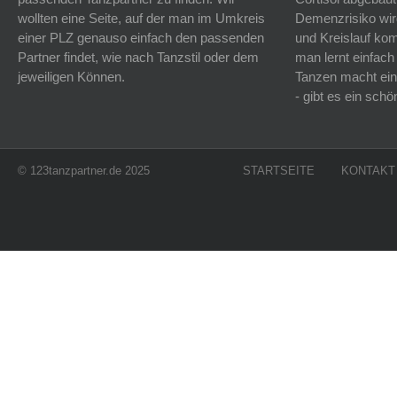
wollten eine Seite, auf der man im Umkreis
Demenzrisiko wird
einer PLZ genauso einfach den passenden
und Kreislauf k
Partner findet, wie nach Tanzstil oder dem
man lernt einfach
jeweiligen Können.
Tanzen macht ein
- gibt es ein sc
© 123tanzpartner.de 2025
STARTSEITE
KONTAKT