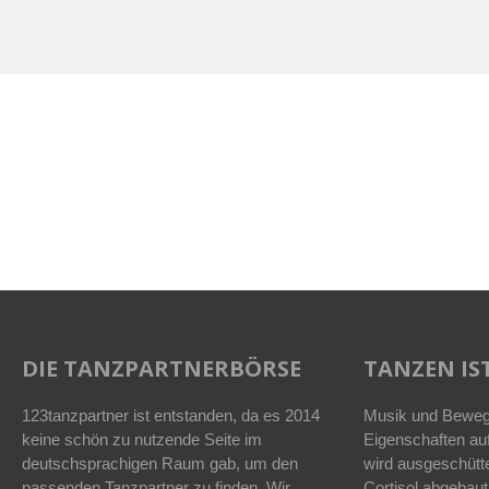
DIE TANZPARTNERBÖRSE
TANZEN IST
123tanzpartner ist entstanden, da es 2014
Musik und Bewegu
keine schön zu nutzende Seite im
Eigenschaften auf
deutschsprachigen Raum gab, um den
wird ausgeschütt
passenden Tanzpartner zu finden. Wir
Cortisol abgebaut