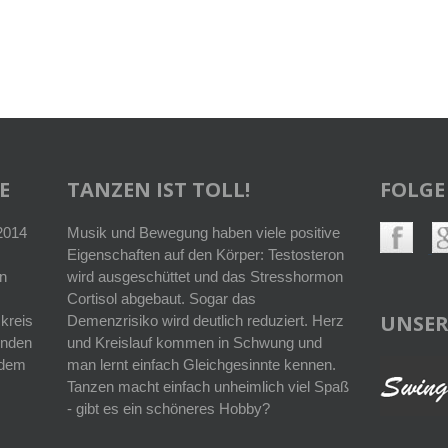
E
TANZEN IST TOLL!
FOLGE
 2014
Musik und Bewegung haben viele positive
Eigenschaften auf den Körper: Testosteron
n
wird ausgeschüttet und das Stresshormon
Cortisol abgebaut. Sogar das
UNSER
kreis
Demenzrisiko wird deutlich reduziert. Herz
enden
und Kreislauf kommen in Schwung und
r dem
man lernt einfach Gleichgesinnte kennen.
Tanzen macht einfach unheimlich viel Spaß
- gibt es ein schöneres Hobby?