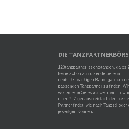
DIE TANZPARTNERBÖRS
123tanzpartner ist entstanden, da es
keine schön zu nutzende Seite im
deutschsprachigen Raum gab, um de
passenden Tanzpartner zu finden. Wir
wollten eine Seite, auf der man im Um
einer PLZ genauso einfach den pass
Partner findet, wie nach Tanzstil ode
jeweiligen Können.