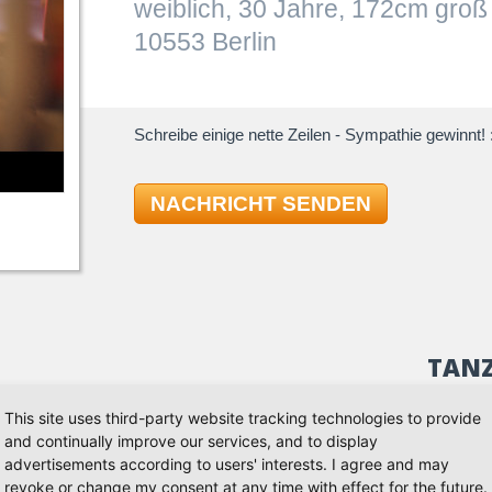
weiblich, 30 Jahre, 172cm groß
10553 Berlin
Schreibe einige nette Zeilen - Sympathie gewinnt! :
NACHRICHT SENDEN
TAN
This site uses third-party website tracking technologies to provide
 Jahres das Tanzen wieder für mich entdeckt.
Standard
and continually improve our services, and to display
tenen I Kurs (Standard&Latein).
Slowfox
advertisements according to users' interests. I agree and may
Tango
revoke or change my consent at any time with effect for the future.