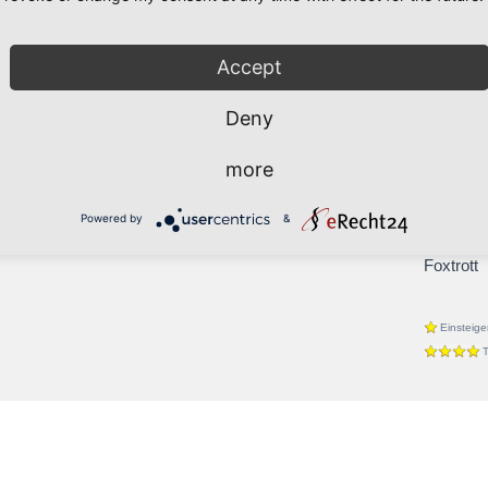
ner aus Zeitgründen aufhören. Deshalb suche ich nun
Walzer
Woche abends nach der Arbeit gemeinsam das Parkett
Latein
zen steht für mich ganz klar im Vordergrund.
Accept
Cha-Cha
er den einen oder anderen Schritt zu lachen und die
Jive
ch mich auf deine Nachricht!
Deny
Rumba
Samba
more
Balboa
Boogie
Powered by
&
Discofox
Foxtrott
Einsteige
T