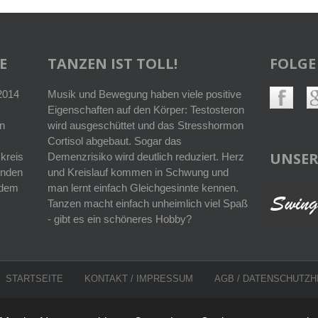
E
TANZEN IST TOLL!
FOLGE
 2014
Musik und Bewegung haben viele positive
Eigenschaften auf den Körper: Testosteron
n
wird ausgeschüttet und das Stresshormon
Cortisol abgebaut. Sogar das
UNSER
kreis
Demenzrisiko wird deutlich reduziert. Herz
enden
und Kreislauf kommen in Schwung und
r dem
man lernt einfach Gleichgesinnte kennen.
Tanzen macht einfach unheimlich viel Spaß
- gibt es ein schöneres Hobby?
STARTSEITE
KONTAKT / IMPRESSUM
AGB
/
DATENSCHUTZH