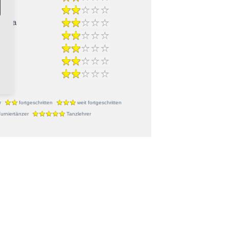
-Cha
r
fortgeschritten
weit fortgeschritten
urniertänzer
Tanzlehrer