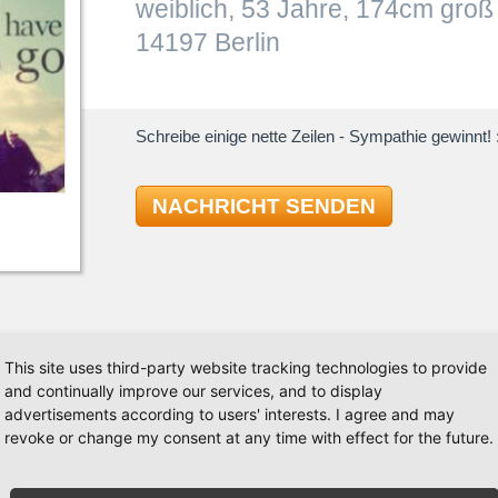
weiblich, 53 Jahre, 174cm groß
14197 Berlin
Schreibe einige nette Zeilen - Sympathie gewinnt! :
NACHRICHT SENDEN
TAN
This site uses third-party website tracking technologies to provide
and continually improve our services, and to display
advertisements according to users' interests. I agree and may
Standard
revoke or change my consent at any time with effect for the future.
Tango
zpartner ja hier. Ich tanze/lerne 1 x wöchentlich im
Walzer