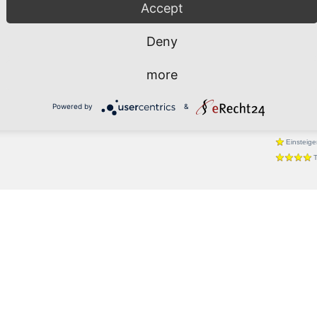
raumtänzer Standard/Latein und wünsche mir,
Accept
Latein
tanzen.
Cha-Cha
mal, um zu sehen, ob es für jeden von uns passt.
Deny
Jive
Rumba
more
Discofox
Foxtrott
Powered by
&
Einsteige
T