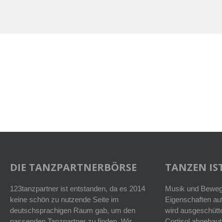
DIE TANZPARTNERBÖRSE
TANZEN IST
123tanzpartner ist entstanden, da es 2014
Musik und Bewegu
keine schön zu nutzende Seite im
Eigenschaften auf
deutschsprachigen Raum gab, um den
wird ausgeschütt
passenden Tanzpartner zu finden. Wir
Cortisol abgebaut