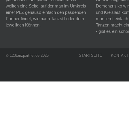
wollten eine Seite, auf der man im Umkreis
Demenzrisiko wird
einer PLZ genauso einfach den passenden
und Kreislauf k
Partner findet, wie nach Tanzstil oder dem
man lernt einfach
jeweiligen Können.
Tanzen macht ein
- gibt es ein sc
© 123tanzpartner.de 2025
STARTSEITE
KONTAKT