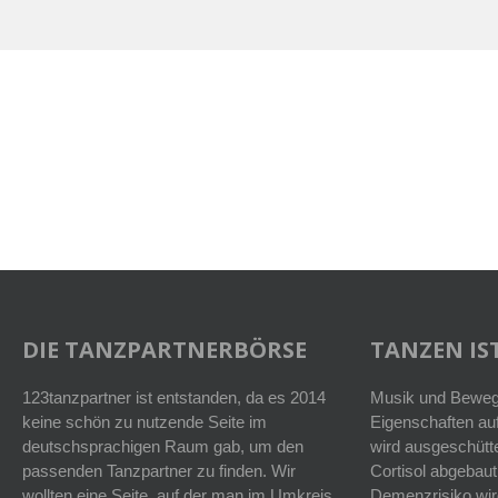
DIE TANZPARTNERBÖRSE
TANZEN IST
123tanzpartner ist entstanden, da es 2014
Musik und Bewegu
keine schön zu nutzende Seite im
Eigenschaften auf
deutschsprachigen Raum gab, um den
wird ausgeschütt
passenden Tanzpartner zu finden. Wir
Cortisol abgebaut
wollten eine Seite, auf der man im Umkreis
Demenzrisiko wird