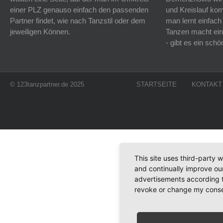
einer PLZ genauso einfach den passenden
und Kreislauf k
Partner findet, wie nach Tanzstil oder dem
man lernt einfach
jeweiligen Können.
Tanzen macht ein
- gibt es ein sc
© 123tanzpartner.de 2025
STARTSEITE
KONTAKT
This site uses third-party 
and continually improve our
advertisements according t
revoke or change my consent