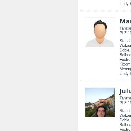
Lindy 
Mar
Tanzpa
PLZ 10
Standa
Walzer
Doble
Balboa
Foxtro
Kizom
Mereng
Lindy 
Jul
Tanzpa
PLZ 13
Standa
Walzer
Doble
Balboa
Foxtro