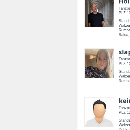
Hol
Tanzpa
PLZ 10
Standa
Walzer
Rumba
Salsa,
sla
Tanzpa
PLZ 10
Standa
Walzer
Rumba,
kei
Tanzpa
PLZ 12
Standa
Walzer
Doble,