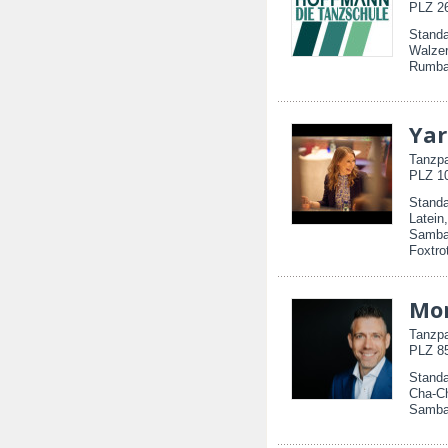
PLZ 2
Standa
Walzer
Rumba
Yar
Tanzpa
PLZ 10
Standa
Latein
Samba,
Foxtro
Mo
Tanzpa
PLZ 85
Standa
Cha-Ch
Samba,