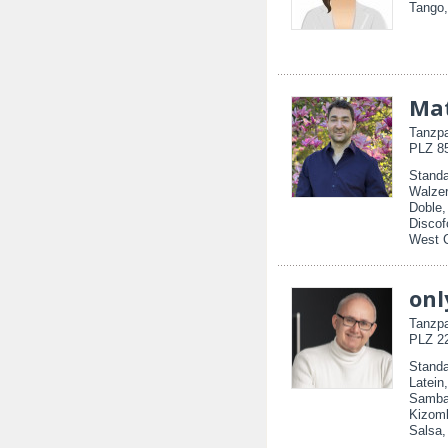
Tango,
Mat
Tanzpa
PLZ 85
Standa
Walzer
Doble
Discof
West 
onl
Tanzpa
PLZ 22
Standa
Latein
Samba,
Kizomb
Salsa,