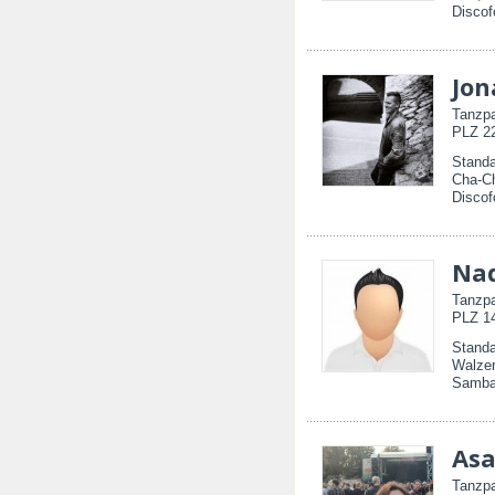
Discof
Jon
Tanzpa
PLZ 22
Standa
Cha-Ch
Discof
Na
Tanzpa
PLZ 14
Standa
Walzer
Samba,
As
Tanzpa