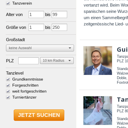
Tanzverein
vertanzt wird. Beim Wo
spanischen seine Wurzel
Alter von
bis
um einen Sammelbegriff 
zeitgenössische Lied- 
Größe von
bis
Großstadt
Gui
Tanzpa
PLZ
PLZ 10
Standa
Tanzlevel
Walzer
Doble,
Grundkenntnisse
Foxtro
Forgeschritten
weit fortgeschritten
Turniertänzer
Tan
Tanzpa
PLZ 80
Standa
Walzer
Doble,