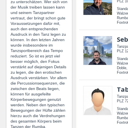
PLZ 10
zu unterschätzen. Wer sich von
der Musik treiben lassen kann
Standa
und seinem Tanzpartner
Walzer
vertraut, der bringt schon gute
Rumba
Foxtro
Voraussetzungen dafür mit,
auch den entsprechenden
Ausdruck in den Tanz legen zu
Seb
können. In den letzten Jahren
wurde insbesondere im
Tanzpa
Tanzsportbereich das Tempo
PLZ 12
reduziert. So ist es jetzt viel
Standa
besser möglich, den Fokus
Walzer
verstärkt auf diejenigen Details
Doble,
zu legen, die den erotischen
Foxtro
Ausdruck verstärken. Vor allem
die Percussionsequenzen, die
Tab
zwischen den Beats liegen,
können für ausgefeilte
Tanzpa
Körperbewegungen genutzt
PLZ 72
werden. Neben den typischen
Standa
Bewegungen der Hüfte zählen
Walzer
hierzu auch die Verdrehungen
Rumba
des gesamten Körpers beim
Foxtro
Tanzen der Rumba.