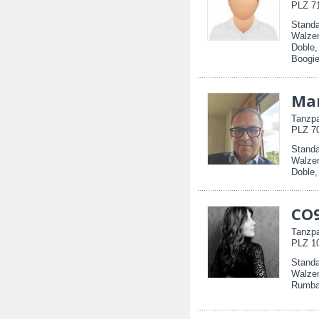
PLZ 71
Standa
Walzer
Doble,
Boogie
Ma
Tanzpa
PLZ 70
Standa
Walzer
Doble
CO
Tanzpa
PLZ 10
Standa
Walzer
Rumba