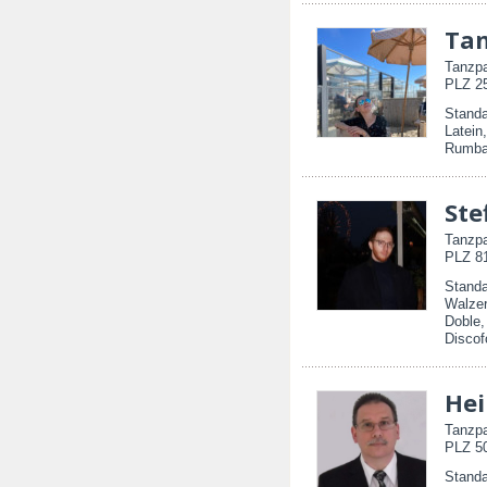
Ta
Tanzpa
PLZ 25
Standa
Latein
Rumba
St
Tanzpa
PLZ 81
Standa
Walzer
Doble
Discof
Hei
Tanzpa
PLZ 50
Standa