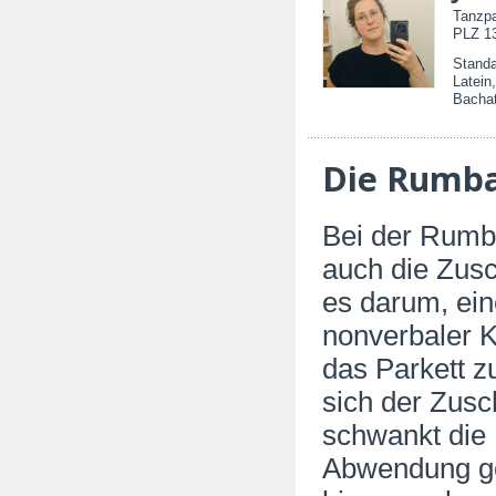
Tanzpa
PLZ 13
Standa
Latei
Bachat
Die Rumba
Bei der Rumb
auch die Zusc
es darum, ein
nonverbaler 
das Parkett z
sich der Zus
schwankt die
Abwendung ge