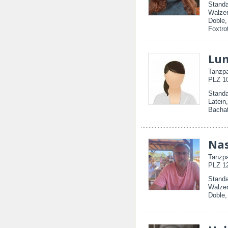
Standa
Walzer
Doble,
Foxtro
Lu
Tanzpa
PLZ 10
Standa
Latein
Bachat
Na
Tanzpa
PLZ 12
Standa
Walzer
Doble,