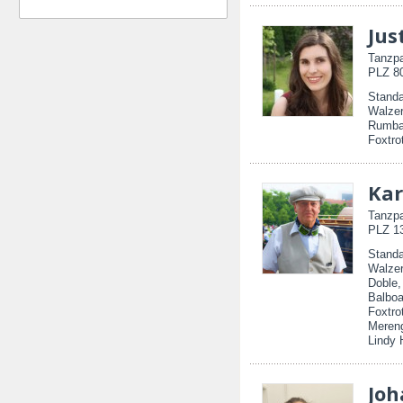
Jus
Tanzpa
PLZ 80
Standa
Walzer
Rumba
Foxtro
Kar
Tanzpa
PLZ 13
Standa
Walzer
Doble
Balboa
Foxtro
Mereng
Lindy 
Joh