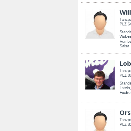
Wil
Tanzpa
PLZ 64
Standa
Walzer
Rumba,
Salsa
Lob
Tanzpa
PLZ 80
Standa
Latein
Foxtro
Ors
Tanzpa
PLZ 81