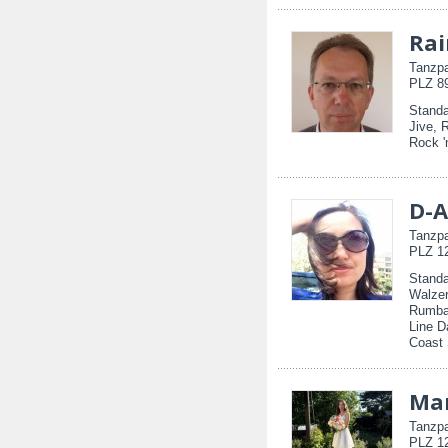
Rai
Tanzpa
PLZ 89
Standa
Jive, 
Rock 'n
D-A
Tanzpa
PLZ 12
Standa
Walzer
Rumba,
Line D
Coast
Ma
Tanzpa
PLZ 12