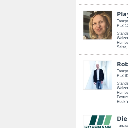
Pla
Tanzpa
PLZ 12
Standa
Walzer
Rumba,
Salsa,
Rob
Tanzpa
PLZ 81
Standa
Walzer
Rumba
Foxtro
Rock '
Die
Tanzsc