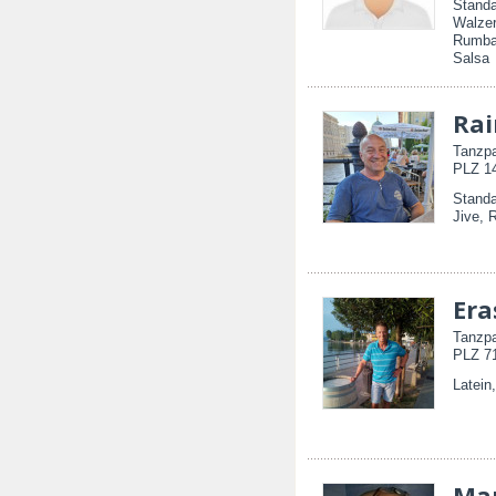
Standa
Walzer
Rumba,
Salsa
Rai
Tanzpa
PLZ 14
Standa
Jive, 
Era
Tanzpa
PLZ 71
Latein
Ma