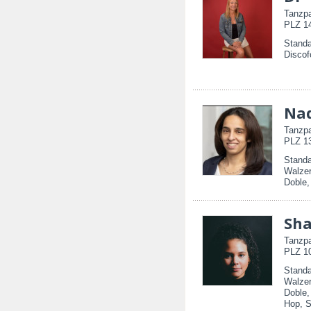
Tanzpa
PLZ 14
Stand
Discof
Na
Tanzpa
PLZ 13
Standa
Walzer
Doble
Sha
Tanzpa
PLZ 10
Standa
Walzer
Doble,
Hop, S