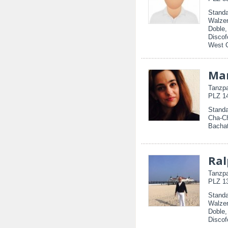
Standa
Walzer
Doble
Discof
West 
Ma
Tanzpa
PLZ 14
Standa
Cha-C
Bacha
Ral
Tanzpa
PLZ 13
Standa
Walzer
Doble,
Discof