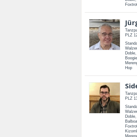
Foxtro
Jür
Tanzpa
PLZ 12
Standa
Walzer
Doble,
Boogie
Mereng
Hop
Sid
Tanzpa
PLZ 13
Standa
Walzer
Doble
Balboa
Foxtro
Kizom
Mereng