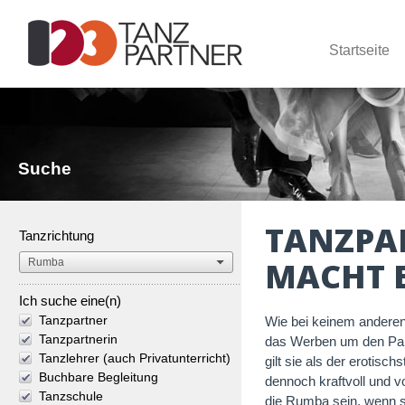
Startseite
Suche
TANZPA
Tanzrichtung
MACHT E
Ich suche eine(n)
Tanzpartner
Wie bei keinem anderen
Tanzpartnerin
das Werben um den Part
Tanzlehrer (auch Privatunterricht)
gilt sie als der erotisc
Buchbare Begleitung
dennoch kraftvoll und vo
Tanzschule
die Rumba sein, wenn s