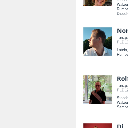
Walzer
Rumba
Discof
No
Tanzpa
PLZ 13
Latein
Rumba
Rol
Tanzpa
PLZ 12
Standa
Walzer
Samba
Di