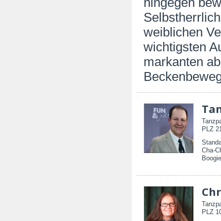
hingegen bew
Selbstherrlic
weiblichen Ver
wichtigsten A
markanten ab
Beckenbeweg
Tan
Tanzpa
PLZ 21
Standa
Cha-Ch
Boogie
Chr
Tanzpa
PLZ 10