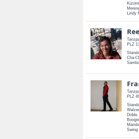
Kizom
Mereng
Lindy 
Re
Tanzpa
PLZ 13
Standa
Cha-Ch
Samba,
Fra
Tanzpa
PLZ 45
Standa
Walzer
Doble
Boogie
Mambo,
Swing 