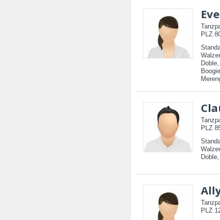
Eve
Tanzpa
PLZ 80
Standa
Walzer
Doble
Boogie
Mereng
Cla
Tanzpa
PLZ 85
Standa
Walzer
Doble,
All
Tanzpa
PLZ 12