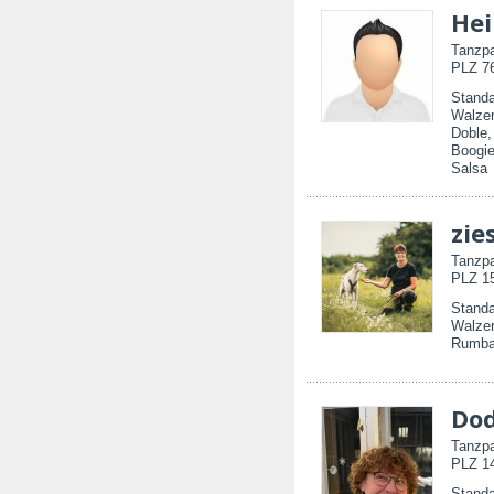
Hei
Tanzpa
PLZ 76
Standa
Walzer
Doble
Boogie
Salsa
zie
Tanzpa
PLZ 15
Standa
Walzer
Rumba,
Do
Tanzpa
PLZ 14
Standa