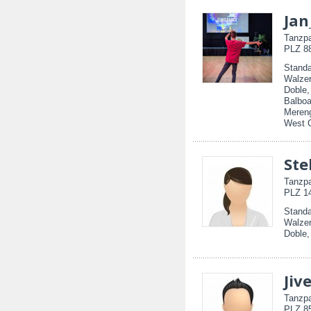
Jan
Tanzpa
PLZ 88
Standa
Walzer
Doble
Balboa
Mereng
West 
Ste
Tanzpa
PLZ 14
Standa
Walzer
Doble
Jiv
Tanzpa
PLZ 85