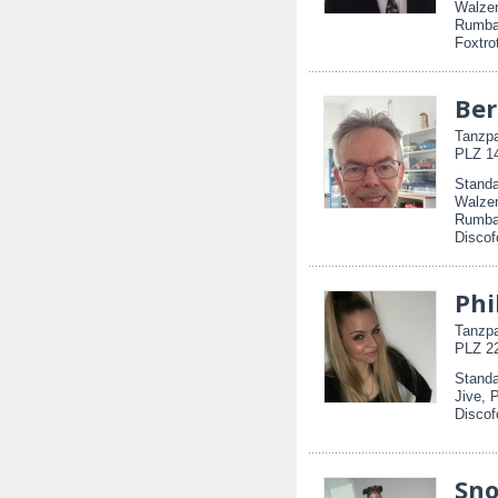
Walzer
Rumba,
Foxtro
Ber
Tanzpa
PLZ 14
Standa
Walzer
Rumba
Discof
Phi
Tanzpa
PLZ 22
Standa
Jive, 
Discof
Sno