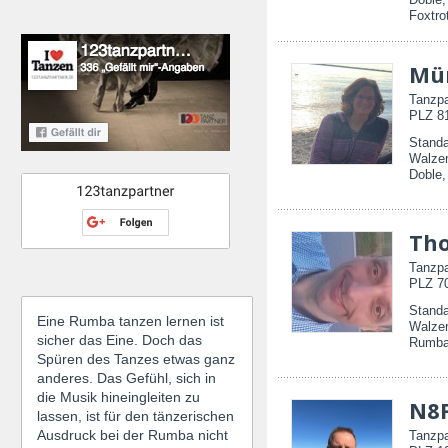
Foxtro
Mü
Tanzpa
PLZ 81
Standa
Walzer
Doble
Th
Tanzpa
PLZ 70
Standa
Eine Rumba tanzen lernen ist
Walzer
sicher das Eine. Doch das
Rumba
Spüren des Tanzes etwas ganz
anderes. Das Gefühl, sich in
die Musik hineingleiten zu
N8F
lassen, ist für den tänzerischen
Ausdruck bei der Rumba nicht
Tanzpa