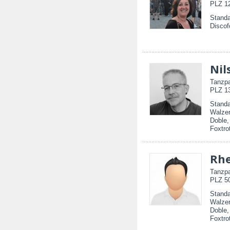
PLZ 12
Standa
Discof
Nil
Tanzpa
PLZ 13
Standa
Walzer
Doble,
Foxtro
Rhe
Tanzpa
PLZ 50
Standa
Walzer
Doble,
Foxtrot