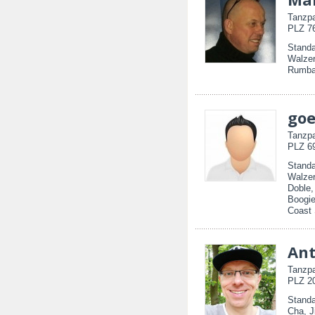
Tanzpa
PLZ 76
Standa
Walzer
Rumba
goe
Tanzpa
PLZ 69
Standa
Walzer
Doble
Boogie
Coast
An
Tanzpa
PLZ 20
Standa
Cha, J