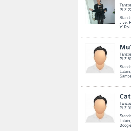
Tanzpa
PLZ 22
Standa
Jive, 
'n' Rol
Mu
Tanzpa
PLZ 80
Standa
Latein
Samba,
Cat
Tanzpa
PLZ 06
Standa
Latein
Boogie