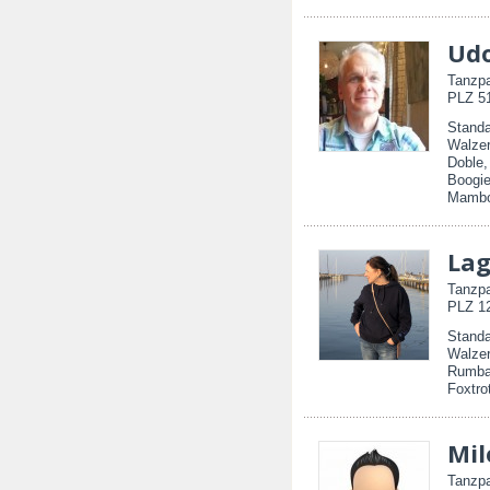
Ud
Tanzpa
PLZ 51
Standa
Walzer
Doble,
Boogie
Mambo
Lag
Tanzpa
PLZ 12
Standa
Walzer
Rumba
Foxtro
Mil
Tanzpa